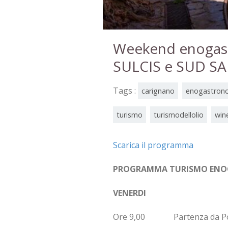
Weekend enogast
SULCIS e SUD S
Tags :
carignano
enogastron
turismo
turismodellolio
win
Scarica il programma
PROGRAMMA TURISMO ENOG
VENERDI
Ore 9,00 Partenza da Poggio