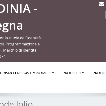
INIA -
egna
la tutela dell'identità
icoli. Programmazione e
. Marchio di Identità
074
URISMO ENOGASTRONOMICO
PRODOTTI
PRODU
odellolio