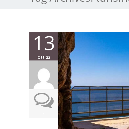
13
Ott 23
-