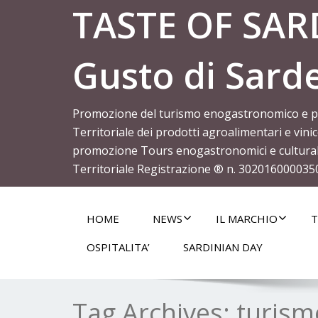
TASTE OF SARD
Gusto di Sard
Promozione del turismo enogastronomico e per 
Territoriale dei prodotti agroalimentari e vin
promozione Tours enogastronomici e culturali
Territoriale Registrazione ® n. 302016000035
HOME
NEWS
IL MARCHIO
T
OSPITALITA’
SARDINIAN DAY
Tag Archives:
turism