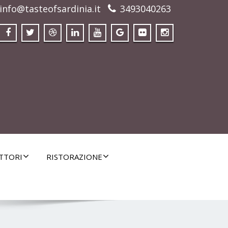
info@tasteofsardinia.it
3493040263
TTORI
RISTORAZIONE