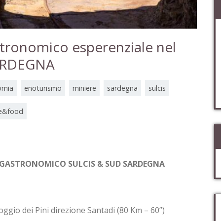
ronomico esperenziale nel
ARDEGNA
omia
enoturismo
miniere
sardegna
sulcis
e&food
ASTRONOMICO SULCIS & SUD SARDEGNA
 dei Pini direzione Santadi (80 Km – 60”)