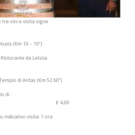
tre vini e visita vigne
xis (Km 10 – 10”)
pranzo Ristorante da Letizia
pio di Antas (Km 52 60”)
o di
 € 4,00
 indicativo visita: 1 ora