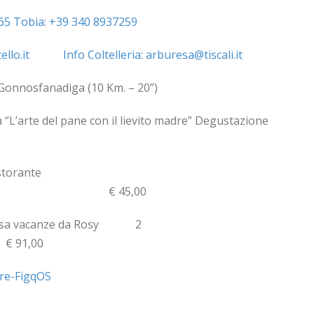
65
Tobia: +39 340 8937259
llo.it
Info Coltelleria: arburesa@tiscali.it
nosfanadiga (10 Km. – 20”)
’arte del pane con il lievito madre” Degustazione
torante
 € 45,00
asa vacanze da Rosy 2
1,00
re-FigqOS