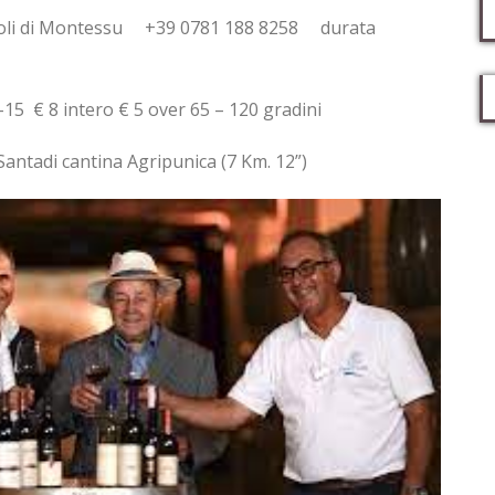
i di Montessu +39 0781 188 8258 durata
ntero € 5 over 65 – 120 gradini
tadi cantina Agripunica (7 Km. 12”)