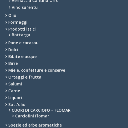
Vernaccia Cantina Orro
Vino su ‘entu
Olio
Formaggi
Prodotti ittici
Bottarga
Pane e carasau
Dolci
Bibite e acque
Birre
Miele, confetture e conserve
Ortaggi e frutta
Salumi
Carne
Liquori
Sott’olio
CUORI DI CARCIOFO – FLOMAR
Carciofini Flomar
Spezie ed erbe aromatiche