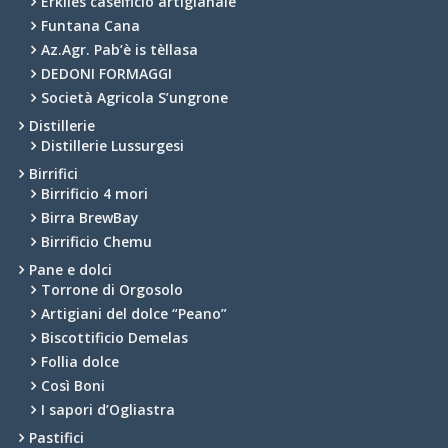
Erkìles caseificio artigianale
Funtana Cana
Az.Agr. Pab’è is tèllasa
DEDONI FORMAGGI
Società Agricola S’ungrone
Distillerie
Distillerie Lussurgesi
Birrifici
Birrificio 4 mori
Birra BrewBay
Birrificio Chemu
Pane e dolci
Torrone di Orgosolo
Artigiani del dolce “Peano”
Biscottificio Demelas
Follia dolce
Così Boni
I sapori d’Ogliastra
Pastifici