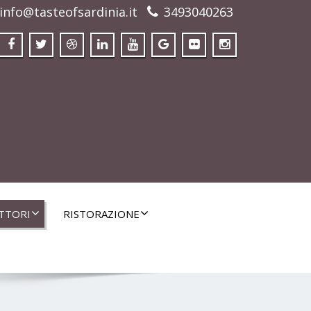
info@tasteofsardinia.it
3493040263
TTORI
RISTORAZIONE