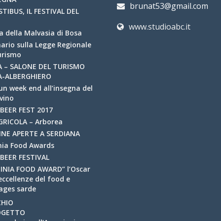
brunat53@gmail.com
TIBUS, IL FESTIVAL DEL
www.studioabc.it
a della Malvasia di Bosa
ario sulla Legge Regionale
urismo
A – SALONE DEL TURISMO
A-ALBERGHIERO
un week end all’insegna del
vino
BEER FEST 2017
GRICOLA – Arborea
NE APERTE A SERDIANA
nia Food Awards
BEER FESTIVAL
INIA FOOD AWARD” l’Oscar
eccellenze del food e
ages sarde
CHIO
ROGETTO