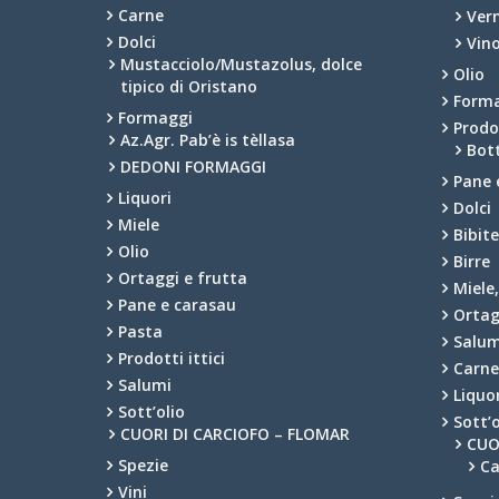
Carne
Ver
Dolci
Vino
Mustacciolo/Mustazolus, dolce
Olio
tipico di Oristano
Form
Formaggi
Prodot
Az.Agr. Pab’è is tèllasa
Bot
DEDONI FORMAGGI
Pane 
Liquori
Dolci
Miele
Bibit
Olio
Birre
Ortaggi e frutta
Miele
Pane e carasau
Ortag
Pasta
Salum
Prodotti ittici
Carn
Salumi
Liquo
Sott’olio
Sott’o
CUORI DI CARCIOFO – FLOMAR
CUO
Spezie
Ca
Vini