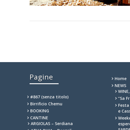
Pagine
Home
NEWS
WINE,
#867 (senza titolo)
“Sa F
Birrificio Chemu
Festa
BOOKING
e Cas
CANTINE
Week
ARGIOLAS – Serdiana
esper
SARD