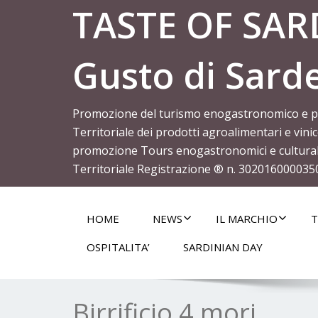
TASTE OF SARD
Gusto di Sard
Promozione del turismo enogastronomico e per 
Territoriale dei prodotti agroalimentari e vin
promozione Tours enogastronomici e culturali
Territoriale Registrazione ® n. 302016000035
HOME
NEWS
IL MARCHIO
T
OSPITALITA’
SARDINIAN DAY
Birrificio 4 mori