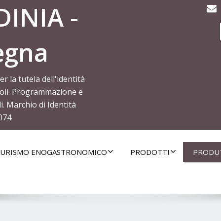
INIA -
egna
la tutela dell'identità
icoli. Programmazione e
. Marchio di Identità
074
URISMO ENOGASTRONOMICO
PRODOTTI
PRODU