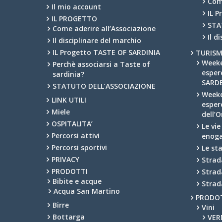
Com
Il mio account
IL 
IL PROGETTO
STA
Come aderire all’Associazione
Il d
Il disciplinare del marchio
IL Progetto TASTE OF SARDINIA
TURIS
Week
Perchè associarsi a Taste of
esper
sardinia?
SARD
STATUTO DELL’ASSOCIAZIONE
Week
LINK UTILI
esper
Miele
dell’
OSPITALITA’
Le vi
Percorsi attivi
enog
Percorsi sportivi
Le st
PRIVACY
Strad
PRODOTTI
Strad
Bibite e acque
Strad
Acqua San Martino
PRODO
Birre
Vini
Bottarga
VER