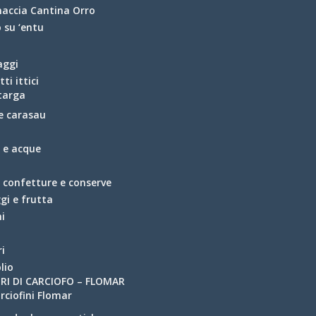
naccia Cantina Orro
 su ‘entu
aggi
ti ittici
targa
e carasau
e e acque
, confetture e conserve
gi e frutta
i
e
ri
lio
RI DI CARCIOFO – FLOMAR
rciofini Flomar