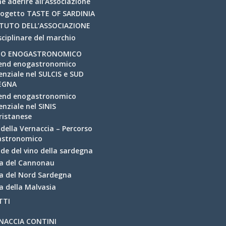
e aderire all’Associazione
Progetto TASTE OF SARDINIA
TUTO DELL’ASSOCIAZIONE
isciplinare del marchio
MO ENOGASTRONOMICO
end enogastronomico
enziale nel SULCIS e SUD
EGNA
end enogastronomico
enziale nel SINIS
Oristanese
e della Vernaccia – Percorso
astronomico
ade del vino della sardegna
a del Cannonau
a del Nord Sardegna
a della Malvasia
TTI
NACCIA CONTINI