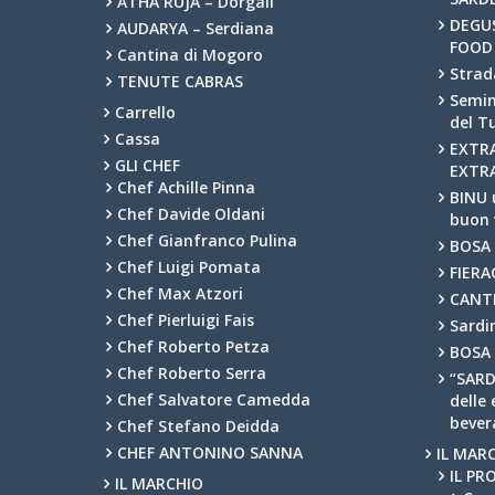
ATHA RUJA – Dorgali
DEGUS
AUDARYA – Serdiana
FOOD
Cantina di Mogoro
Strad
TENUTE CABRAS
Semin
Carrello
del T
Cassa
EXTR
GLI CHEF
EXTR
Chef Achille Pinna
BINU 
Chef Davide Oldani
buon 
Chef Gianfranco Pulina
BOSA 
Chef Luigi Pomata
FIERA
Chef Max Atzori
CANTI
Chef Pierluigi Fais
Sardi
Chef Roberto Petza
BOSA 
Chef Roberto Serra
“SARD
Chef Salvatore Camedda
delle 
bever
Chef Stefano Deidda
CHEF ANTONINO SANNA
IL MAR
IL P
IL MARCHIO