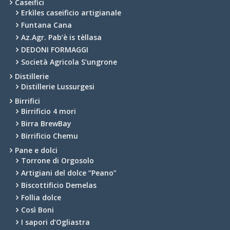
Caseifici
Erkìles caseificio artigianale
Funtana Cana
Az.Agr. Pab’è is tèllasa
DEDONI FORMAGGI
Società Agricola S’ungrone
Distillerie
Distillerie Lussurgesi
Birrifici
Birrificio 4 mori
Birra BrewBay
Birrificio Chemu
Pane e dolci
Torrone di Orgosolo
Artigiani del dolce “Peano”
Biscottificio Demelas
Follia dolce
Così Boni
I sapori d’Ogliastra